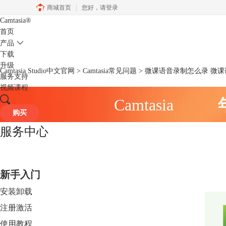
商城首页
您好，
请登录
Camtasia
®
首页
产品
下载
升级
Camtasia Studio中文官网
>
Camtasia常见问题
> 微课语音录制怎么录 微
服务支持
视频课程
Camtasia
购买
服务中心
新手入门
安装卸载
注册激活
使用教程