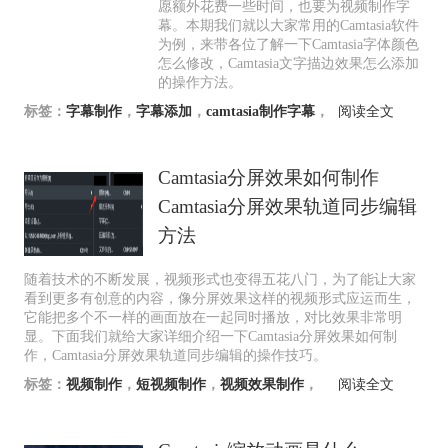
愿额外花费一些时间，也要为视频制作字
幕。本期我们就以大家常用的Camtasia软件
为例，来带各位了解一下Camtasia字体颜色
怎么修改，Camtasia文字描边效果怎么添加
的操作方法。
标签：
字幕制作
，
字幕添加
，
camtasia制作字幕
，
阅读全文
Camtasia分屏效果如何制作
Camtasia分屏效果轨道同步编辑
方法
随着技术的不断发展，视频形式也变得五花八门，为了能让大家
看到更多有创意的内容，像分屏效果这样的视频形式应运而生，
它能把多个不一样的画面放在一起同时播放，对比效果非常明
显。下面我们就给大家详细介绍一下Camtasia分屏效果如何制
作，Camtasia分屏效果轨道同步编辑的操作技巧。
标签：
视频制作
，
短视频制作
，
视频效果制作
，
阅读全文