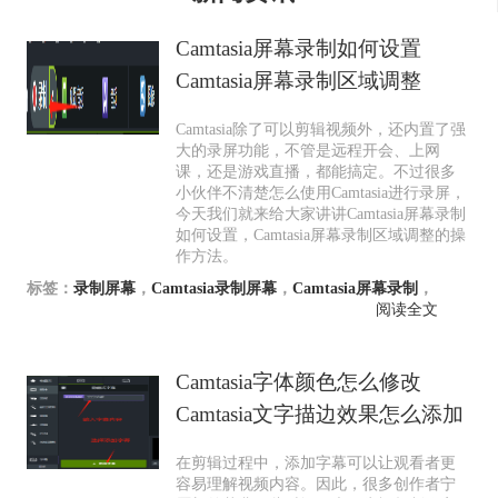
Camtasia屏幕录制如何设置
Camtasia屏幕录制区域调整
Camtasia除了可以剪辑视频外，还内置了强
大的录屏功能，不管是远程开会、上网
课，还是游戏直播，都能搞定。不过很多
小伙伴不清楚怎么使用Camtasia进行录屏，
今天我们就来给大家讲讲Camtasia屏幕录制
如何设置，Camtasia屏幕录制区域调整的操
作方法。
标签：
录制屏幕
，
Camtasia录制屏幕
，
Camtasia屏幕录制
，
阅读全文
Camtasia字体颜色怎么修改
Camtasia文字描边效果怎么添加
在剪辑过程中，添加字幕可以让观看者更
容易理解视频内容。因此，很多创作者宁