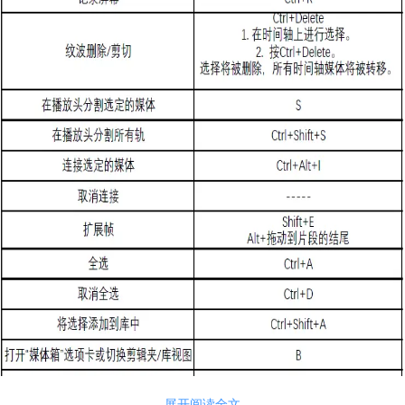
展开阅读全文