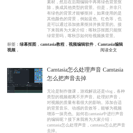
素材，然后在后期编辑中再将绿色背景抠
除，换成其他类型的背景。但是，并非只
有绿色的背景才能够抠掉，如果使用的是
其他颜色的背景，例如蓝色、红色等，也
是可以通过添加效果抠掉并换背景的。接
下来我将为大家介绍：喀秋莎抠图只能抠
绿背景吗，喀秋莎如何给视频换背景。
标签：
绿幕抠图
，
camtasia教程
，
视频编辑软件
，
Camtasia编辑
视频
，
阅读全文
Camtasia怎么处理声音 Camtasia
怎么把声音去掉
无论是制作微课，游戏解说还是vlog，各种
类型的视频都离不开声音。处理好声音，
对视频的质量有着很大的影响。添加合适
的背景音乐、动感的音效等，能够为视频
增添一抹亮色。如何在camtasia中进行声音
的编辑呢？接下来我将为大家介绍：
camtasia怎么处理声音，camtasia怎么把声音
去掉。