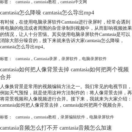
标签：
camtasia
，
camtasia教程
，
camtasia中文网
camtasia
怎么降噪
camtasia
怎么导出mp4
有时候，在使用电脑录屏软件Camtasia进行录屏时，经常会遇到
将电脑的电流或者周围的杂音录制到视频中，从而影响视频效果
的情况，让人十分苦恼。其实使用电脑录屏软件Camtasia是可以
消除大部分噪音的，接下来就来告诉大家
camtasia
怎么降噪，
camtasia
怎么导出mp4。
标签：
camtasia
，
Camtasia录屏
，
录屏软件
，
电脑录屏软件
camtasia
如何把人像背景去掉
camtasia
如何把两个视频
合并
人像换背景是常用的视频编辑方法之一。我们常见的电视节目，
例如天气预报，就是使用这种方法制作的：将人像背景去掉，再
将背景视频和人像视频进行合并。接下来，我就来为大家介绍：
camtasia
如何把人像背景去掉，
camtasia
如何把两个视频合并。
标签：
camtasia
，
camtasia教程
，
录屏编辑软件
，
电脑录屏软件
camtasia
音频怎么打不开
camtasia
音频怎么加速