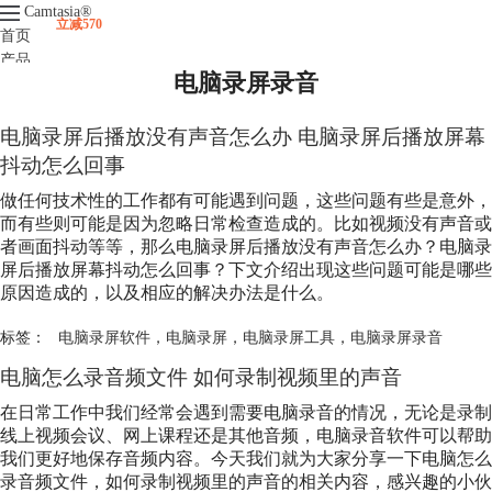
Camtasia
®
立减570
首页
产品
电脑录屏录音
下载
升级
服务支持
电脑录屏后播放没有声音怎么办 电脑录屏后播放屏幕
视频课程
抖动怎么回事
做任何技术性的工作都有可能遇到问题，这些问题有些是意外，
而有些则可能是因为忽略日常检查造成的。比如视频没有声音或
者画面抖动等等，那么电脑录屏后播放没有声音怎么办？电脑录
屏后播放屏幕抖动怎么回事？下文介绍出现这些问题可能是哪些
原因造成的，以及相应的解决办法是什么。
标签：
电脑录屏软件
，
电脑录屏
，
电脑录屏工具
，
电脑录屏录音
电脑怎么录音频文件 如何录制视频里的声音
在日常工作中我们经常会遇到需要电脑录音的情况，无论是录制
线上视频会议、网上课程还是其他音频，电脑录音软件可以帮助
我们更好地保存音频内容。今天我们就为大家分享一下电脑怎么
录音频文件，如何录制视频里的声音的相关内容，感兴趣的小伙