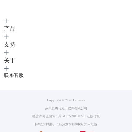
产品
支持
关于
联系客服
图3：使用Camtasia
2.Windows自带录屏。首先就是上文中提到的Windows录屏，它的优势在
Copyright © 2026
Camtasia
于不用下载，随时打开就可以随时使用。但是因为该录屏是xbox的延伸功
能，所以只能够录制游戏相关内容，并不能够录制文件资源管理器以及其
苏州思杰马克丁软件有限公司
他内容。相反，Camtasia就支持在多种场景下录屏，不仅能录游戏，而且
经营许可证编号：苏B1.B2-20150228
|
证照信息
能录微课等其他类型的内容。
特聘法律顾问：江苏政纬律师事务所 宋红波
3.嗨格式录屏大师。这是市面上常见的录屏软件之一，它的优势就在于可