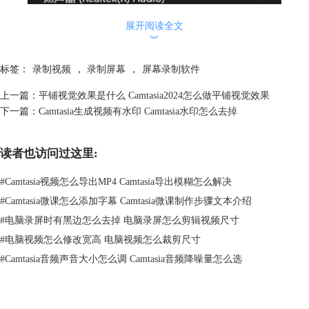
展开阅读全文
︾
标签：
录制视频
，
录制屏幕
，
屏幕录制软件
上一篇：
平铺视觉效果是什么 Camtasia2024怎么做平铺视觉效果
下一篇：
Camtasia生成视频有水印 Camtasia水印怎么去掉
图1：使用Windows自带录屏功能
二、电脑录制屏幕软件哪个好
读者也访问过这里:
上文简单介绍了使用电脑进行录屏的基本操作。除了基础功能外，不同的
录屏软件往往有一些自己特有的功能。下面我来简单介绍几款电脑录屏软
#
Camtasia视频怎么导出MP4 Camtasia导出模糊怎么解决
件。
#
Camtasia微课怎么添加字幕 Camtasia微课制作步骤文本介绍
1.Camtasia。这是我推荐大家使用的一款录屏软件。从录屏方面来说，它
#
电脑录屏时有黑边怎么去掉 电脑录屏怎么剪辑视频尺寸
支持微课、游戏解说等多种类型的视频的录制，相较于其他软件应用场景
更加丰富。而且它又不仅仅是一款录屏软件，在录制完成后，你可以直接
#
电脑视频怎么修改宽高 电脑视频怎么裁剪尺寸
Camtasia的视频编辑器中进行编辑，帮助你一站式地满足你制作视频的需
#
Camtasia音频声音大小怎么调 Camtasia音频降噪量怎么选
求，功能十分丰富。