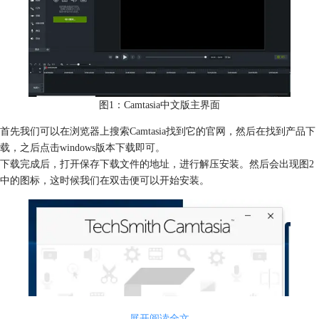
图1：Camtasia中文版主界面
首先我们可以在浏览器上搜索Camtasia找到它的官网，然后在找到产品下
载，之后点击windows版本下载即可。
下载完成后，打开保存下载文件的地址，进行解压安装。然后会出现图2
中的图标，这时候我们在双击便可以开始安装。
展开阅读全文