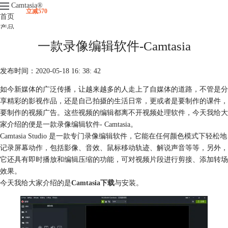
Camtasia
®
立减570
首页
产品
下载
一款录像编辑软件-Camtasia
升级
服务支持
发布时间：2020-05-18 16: 38: 42
视频课程
如今新媒体的广泛传播，让越来越多的人走上了自媒体的道路，不管是分
享精彩的影视作品，还是自己拍摄的生活日常，更或者是要制作的课件，
要制作的视频广告。这些视频的编辑都离不开视频处理软件，今天我给大
家介绍的便是一款录像编辑软件- Camtasia。
Camtasia Studio 是一款专门录像编辑软件，它能在任何颜色模式下轻松地
记录屏幕动作，包括影像、音效、鼠标移动轨迹、解说声音等等，另外，
它还具有即时播放和编辑压缩的功能，可对视频片段进行剪接、添加转场
效果。
今天我给大家介绍的是
Camtasia下载
与安装。