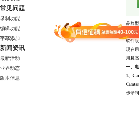
常见问题
录制功能
品牌型号：
编辑功能
系统：W
字幕添加
软件版本
新闻资讯
现在用
最新活动
用且高
一、电
业界动态
1、Cam
版本信息
Cam
步录制
Camtasia 2024
限时特惠