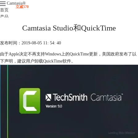
Camtasia
®
立减570
首页
产品
下载
Camtasia Studio和QuickTime
升级
服务支持
发布时间：2019-08-05 11: 54: 40
视频课程
由于Apple决定不再支持Windows上的QuickTime更新，美国政府发布了以
下声明，建议用户卸载QuickTime软件。