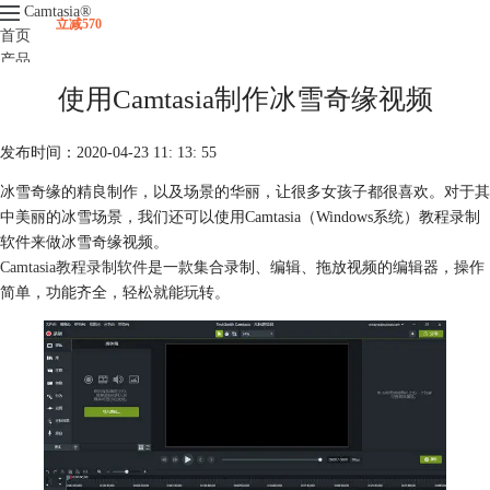
Camtasia
®
立减570
首页
产品
下载
使用Camtasia制作冰雪奇缘视频
升级
服务支持
发布时间：2020-04-23 11: 13: 55
视频课程
冰雪奇缘的精良制作，以及场景的华丽，让很多女孩子都很喜欢。对于其
中美丽的冰雪场景，我们还可以使用Camtasia（Windows系统）教程录制
软件来做冰雪奇缘视频。
Camtasia教程录制软件
是一款集合录制、编辑、拖放视频的编辑器，操作
简单，功能齐全，轻松就能玩转。