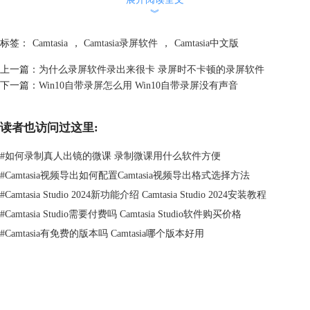
︾
标签：
Camtasia
，
Camtasia录屏软件
，
Camtasia中文版
上一篇：
为什么录屏软件录出来很卡 录屏时不卡顿的录屏软件
下一篇：
Win10自带录屏怎么用 Win10自带录屏没有声音
读者也访问过这里:
#
如何录制真人出镜的微课 录制微课用什么软件方便
#
Camtasia视频导出如何配置Camtasia视频导出格式选择方法
#
Camtasia Studio 2024新功能介绍 Camtasia Studio 2024安装教程
#
Camtasia Studio需要付费吗 Camtasia Studio软件购买价格
选择我接受
#
Camtasia有免费的版本吗 Camtasia哪个版本好用
4.如果大家想要设置安装位置等相关信息，可以点击选项，之后进入到
以下界面进行相关设置。