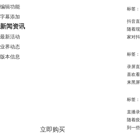
编辑功能
标签：
字幕添加
抖音直
新闻资讯
随着现
最新活动
家对抖
业界动态
标签：
版本信息
录屏直
喜欢看
来黑屏
Camtasia 2024
标签：
限时特惠
直播录
随着疫
到一些
立即购买