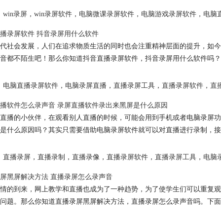
win录屏
，
win录屏软件
，
电脑微课录屏软件
，
电脑游戏录屏软件
，
电脑
播录屏软件 抖音录屏用什么软件
代社会发展，人们在追求物质生活的同时也会注重精神层面的提升，如今
音都不陌生吧！那么你知道抖音直播录屏软件，抖音录屏用什么软件吗？
电脑直播录屏软件
，
电脑录屏直播
，
直播录屏工具
，
直播录屏软件
，
直
播软件怎么录声音 录屏直播软件录出来黑屏是什么原因
直播的小伙伴，在观看别人直播的时候，可能会用到手机或者电脑录屏功
是什么原因吗？其实只需要借助电脑录屏软件就可以对直播进行录制，接
直播录屏
，
直播录制
，
直播录像
，
直播录屏软件
，
直播录屏工具
，
电脑
屏黑屏解决方法 直播录屏怎么录声音
情的到来，网上教学和直播也成为了一种趋势，为了使学生们可以重复观
问题。那么你知道直播录屏黑屏解决方法，直播录屏怎么录声音吗。下面